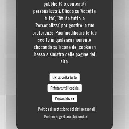
pubblicità o contenuti
9,00 EUR
personalizzati. Clicca su 'Accetta
tutto', 'Rifiuta tutto' o
'Personalizza' per gestire le tue
Clafoutis aux abricots et amandes
preferenze. Puoi modificare le tue
8,00 EUR
scelte in qualsiasi momento
cliccando sull'icona del cookie in
basso a sinistra delle pagine del
sito.
Notre ardoise
Ok, accetta tutto
Rifiuta tutti i cookie
Personalizza
Nos entrées
Politica di protezione dei dati personali
Politica di gestione dei cookie
Nos plats