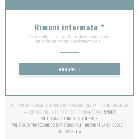
Rimani informato
*
Iscriversi alla nostra newsletter per ricevere comunicazioni
personalizzate e offerte di marketing via e-mail.
ABBONATI
© 2026 RESTAURANT DEMEURES DE CAMPAGNE CHÂTEAU DE FONTAINEBLEAU
((APRE UNA NU
— CREAZIONE DEL SITO INTERNET RISTORANTE CON
ZENCHEF
NOTE LEGALI
TERMINI DI UTILIZZO
((APRE UNA NUOVA FINESTRA))
((APRE UNA NUOVA FINESTRA))
POLITICA DI PROTEZIONE DEI DATI PERSONALI
INFORMATIVA SUI COOKIE
((APRE UNA NUOVA FINESTRA))
((APRE UNA NUOVA FI
ACCESSIBILITA
((APRE UNA NUOVA FINESTRA))