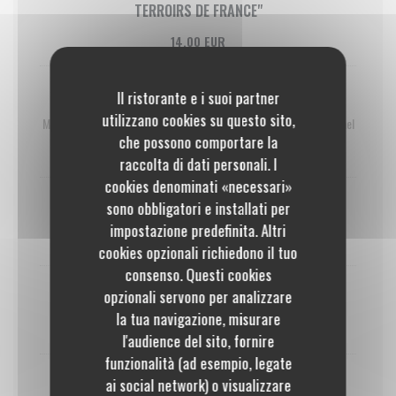
TERROIRS DE FRANCE"
14,00 EUR
Il ristorante e i suoi partner
Pot de glace de Franchard
utilizzano cookies su questo sito,
Mangue, citron, café, noisette, chocolat, vanille, framboise, caramel
che possono comportare la
7,00 EUR
raccolta di dati personali. I
cookies denominati «necessari»
sono obbligatori e installati per
Coupe de fraises de notre ferme, crème chantilly
impostazione predefinita. Altri
10,00 EUR
cookies opzionali richiedono il tuo
consenso. Questi cookies
opzionali servono per analizzare
Pêches rôties, miel et romarin, crumble noisette
la tua navigazione, misurare
12,00 EUR
l'audience del sito, fornire
funzionalità (ad esempio, legate
ai social network) o visualizzare
Liegeois au chocolat de La Demeure