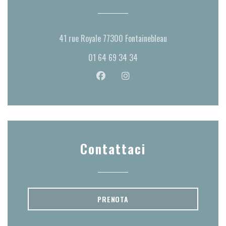
((apre una nuova fi
41 rue Royale 77300 Fontainebleau
01 64 69 34 34
Facebook ((apre una nuova finestra))
Instagram ((apre una nuova fi
Contattaci
PRENOTA