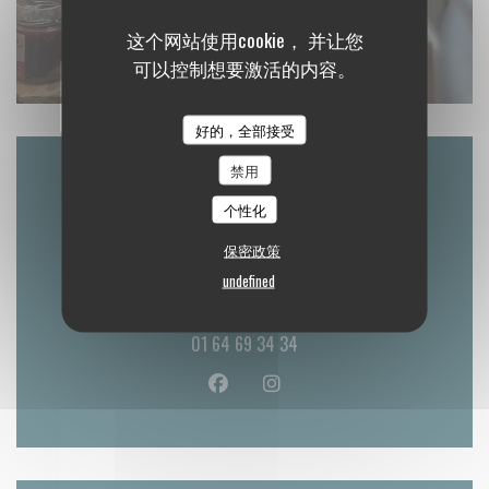
这个网站使用cookie， 并让您
可以控制想要激活的内容。
好的，全部接受
禁用
地图和联系方式
个性化
保密政策
undefined
((在新窗口中打开
41 rue Royale 77300 Fontainebleau
01 64 69 34 34
Facebook ((在新窗口中打开))
Instagram ((在新窗口中打开