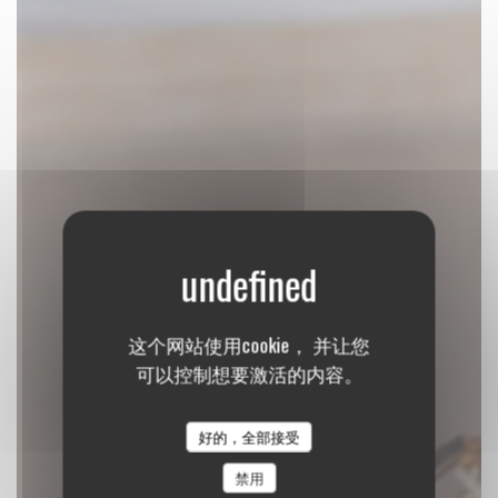
Restaurant Demeures de
这个网站使用cookie， 并让您
Campagne Château de
可以控制想要激活的内容。
Fontainebleau
好的，全部接受
传统餐厅
|
FONTAINEBLEAU
禁用