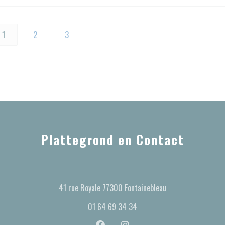
1
2
3
Plattegrond en Contact
((opent in een nieu
41 rue Royale 77300 Fontainebleau
01 64 69 34 34