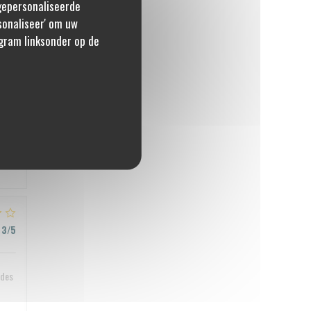
 gepersonaliseerde
rsonaliseer' om uw
gram linksonder op de
5
/5
4
/5
3
/5
 des