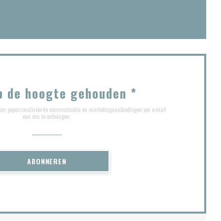
r))
w venster))
p de hoogte gehouden
*
ef om gepersonaliseerde communicatie en marketingaanbiedingen per e-mail
van ons te ontvangen.
ABONNEREN