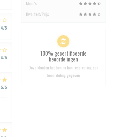
Menu's
Kwaliteit/Prijs
4
/5
100% gecertificeerde
4
/5
beoordelingen
Onze klanten hebben na hun reservering een
beoordeling gegeven
5
/5