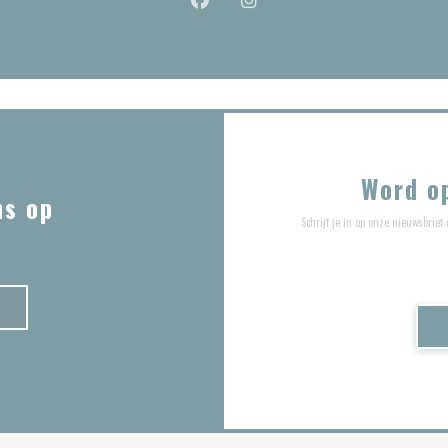
Facebook ((opent in een nieuw venste
Instagram ((opent in een nieu
Word o
ns op
Schrijf je in op onze nieuwsbri