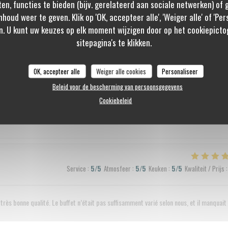
ten, functies te bieden (bijv. gerelateerd aan sociale netwerken) of
nhoud weer te geven. Klik op 'OK, accepteer alle', 'Weiger alle' of 'Pe
n. U kunt uw keuzes op elk moment wijzigen door op het cookiepicto
Service
:
5
/5
Atmosfeer
:
5
/5
Keuken
:
5
/5
Kwaliteit / Prijs
:
sitepagina's te klikken.
able et du personnel sympathique.
OK, accepteer alle
Weiger alle cookies
Personaliseer
Beleid voor de bescherming van persoonsgegevens
Cookiebeleid
Service
:
5
/5
Atmosfeer
:
5
/5
Keuken
:
4
/5
Kwaliteit / Prijs
:
Service
:
5
/5
Atmosfeer
:
5
/5
Keuken
:
5
/5
Kwaliteit / Prijs
:
très bonne qualité. Le buffet n’était pas suffisamment varié selon nous, et il manquait