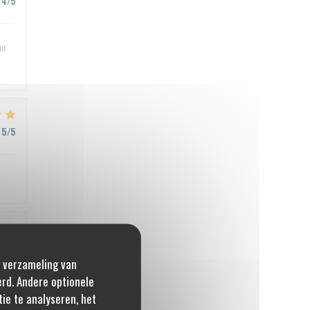
4
/5
au
5
/5
3
/5
e verzameling van
erd. Andere optionele
ie te analyseren, het