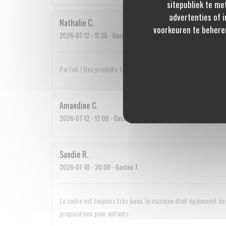
sitepubliek te me
advertenties of i
Nathalie
C
voorkeuren te behere
2026-07-12
- 11:30 - Gasten 3
Parfait ! Des produits frais et variés, du choix, un cadre agré
Amandine
C
2026-07-12
- 12:00 - Gasten 2
Sandie
R
2026-07-10
- 20:00 - Gasten 7
Le cadre est toujours très beau, la musique était également de 
propositions pour enfants