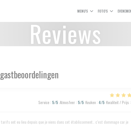
MENU'S
FOTO'S
EVENEME
Reviews
gastbeoordelingen
Service
:
5
/5
Atmosfeer
:
5
/5
Keuken
:
4
/5
Kwaliteit / Prijs
:
tarifs ont eu lieu depuis que je viens dans cet établissement.. c’est dommage car je