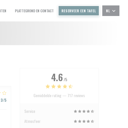
NTEN
PLATTEGROND EN CONTACT
RESERVEER EEN TAFEL
NL
((OPENT IN EEN NIEUW VENSTER))
4.6
/5
Gemiddelde rating —
717 reviews
3
/5
Service
Atmosfeer