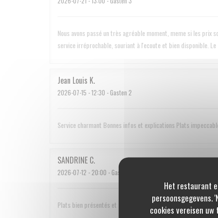
2026-07-21
- 13:00 - Gasten 3
Nous avons passé un très agréable moment, meme si les prix son
service irréprochable, souriant à l'ecoute et bien disponible. L
Jean Louis
K
2026-07-15
- 12:30 - Gasten 2
Service charmant Bonnes infos et explications Plats impeccabl
SANDRINE
C
2026-07-12
- 20:00 - Gasten 2
Het restaurant e
persoonsgegevens. 'N
Plats bien présentés et plutôt copieux. Cuisine de marché.
cookies vereisen uw 