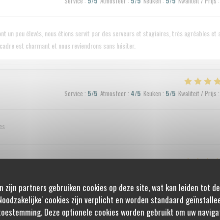
Service
:
5
/5
Atmosfeer
:
5
/5
Keuken
:
5
/5
Kwaliteit / Prijs
:
t un peu élevés, nous étions servit par des serveurs et stagiaires, très agréables et 
e cadre est charmant et nous reviendrons sans hésiter.
Service
:
5
/5
Atmosfeer
:
4
/5
Keuken
:
5
/5
Kwaliteit / Prijs
:
es
Service
:
4
/5
Atmosfeer
:
2
/5
Keuken
:
4
/5
Kwaliteit / Prijs
:
n zijn partners gebruiken cookies op deze site, wat kan leiden tot d
oodzakelijke' cookies zijn verplicht en worden standaard geïnstalle
toestemming. Deze optionele cookies worden gebruikt om uw navigat