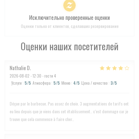
Исключительно проверенные оценки
Оценки только от клиентов, сделавших резервирование
Оценки наших посетителей
Nathalie
D
2026-08-02
- 12:30 - гости 4
Услуги
:
5
/5
Атмосфера
:
5
/5
Меню
:
4
/5
Цена / качество
:
3
/5
Déçue par le barbecue. Pas assez de choix. 3 augmentations de tarifs ont
eu lieu depuis que je viens dans cet établissement.. c’est dommage car je
trouve que cela commence à faire cher..