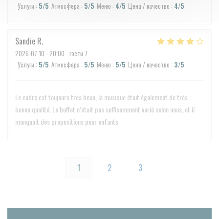
Услуги
:
5
/5
Атмосфера
:
5
/5
Меню
:
4
/5
Цена / качество
:
4
/5
Sandie
R
2026-07-10
- 20:00 - гости 7
Услуги
:
5
/5
Атмосфера
:
5
/5
Меню
:
5
/5
Цена / качество
:
3
/5
Le cadre est toujours très beau, la musique était également de très
bonne qualité. Le buffet n’était pas suffisamment varié selon nous, et il
manquait des propositions pour enfants
1
2
3