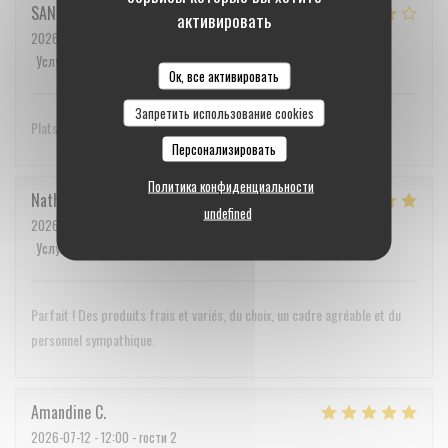
SANDRINE
C
активировать
2026-07-12
- 20:00 - гости 2
Услуги
:
4
/5
Атмосфера
:
2
/5
Меню
:
4
/5
Цена / качество
:
3
/5
Ок, все активировать
Запретить использование cookies
Plats bien présentés et plutôt copieux. Cuisine de marché.
Персонализировать
Политика конфиденциальности
Nathalie
C
undefined
2026-07-12
- 11:30 - гости 3
Услуги
:
5
/5
Атмосфера
:
5
/5
Меню
:
5
/5
Цена / качество
:
5
/5
Parfait ! Des produits frais et variés, du choix, un cadre agréable et du
personnel sympathique.
Amandine
C
2026-07-12
- 12:00 - гости 2