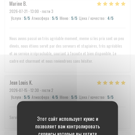
Marine
B
2026-07-21
- 13:00 - гости 3
Услуги
:
5
/5
Атмосфера
:
5
/5
Меню
:
5
/5
Цена / качество
:
4
/5
Nous avons passé un très agréable moment, meme si les prix sont un peu
élevés, nous étions servit par des serveurs et stagiaires, très agréables
et au service irréprochable, souriant à l'ecoute et bien disponible. Le
cadre est charmant et nous reviendrons sans hésiter.
Jean Louis
K
2026-07-15
- 12:30 - гости 2
Услуги
:
5
/5
Атмосфера
:
4
/5
Меню
:
5
/5
Цена / качество
:
5
/5
Service charmant Bonnes infos et explications Plats impeccables
Этот сайт использует кукис и
позволяет вам контролировать
сервисы которые вы хотите