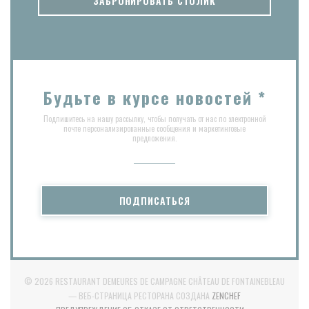
ЗАБРОНИРОВАТЬ СТОЛИК
Будьте в курсе новостей
*
Подпишитесь на нашу рассылку, чтобы получать от нас по электронной
почте персонализированные сообщения и маркетинговые
предложения.
ПОДПИСАТЬСЯ
© 2026 RESTAURANT DEMEURES DE CAMPAGNE CHÂTEAU DE FONTAINEBLEAU
((ОТКРЫВАЕТСЯ В 
— ВЕБ-СТРАНИЦА РЕСТОРАНА СОЗДАНА
ZENCHEF