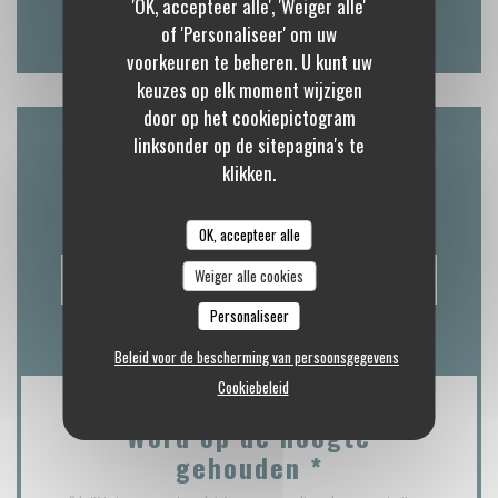
'OK, accepteer alle', 'Weiger alle'
Facebook ((opent in een nieuw venste
Instagram ((opent in een nieu
of 'Personaliseer' om uw
voorkeuren te beheren. U kunt uw
keuzes op elk moment wijzigen
door op het cookiepictogram
linksonder op de sitepagina's te
Neem contact met ons op
klikken.
OK, accepteer alle
Weiger alle cookies
RESERVEER EEN TAFEL
Personaliseer
Beleid voor de bescherming van persoonsgegevens
Cookiebeleid
Word op de hoogte
gehouden
*