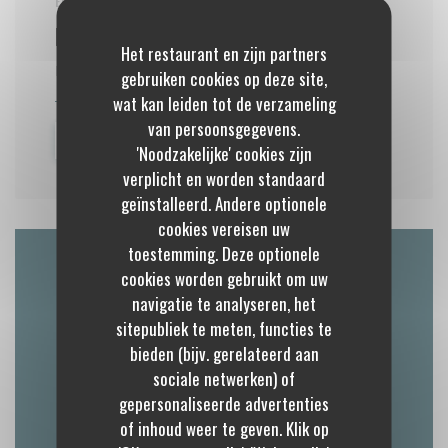
ELKE ZONDAG VAN 11H30 TOT 14H30
Brunch du Dimanche
Het restaurant en zijn partners
PRIJS : €41.00
gebruiken cookies op deze site,
wat kan leiden tot de verzameling
van persoonsgegevens.
((OPENT IN EEN NIEUW VENSTER))
MEER INFORMATIE
'Noodzakelijke' cookies zijn
verplicht en worden standaard
geïnstalleerd. Andere optionele
cookies vereisen uw
toestemming. Deze optionele
cookies worden gebruikt om uw
Plattegrond en Contact
navigatie te analyseren, het
sitepubliek te meten, functies te
bieden (bijv. gerelateerd aan
sociale netwerken) of
((opent in een nieu
41 rue Royale 77300 Fontainebleau
gepersonaliseerde advertenties
01 64 69 34 34
of inhoud weer te geven. Klik op